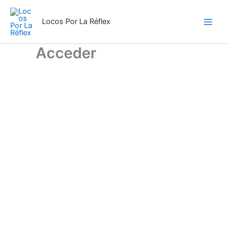
Ir
al
Locos Por La Réflex
contenido
Acceder
Nombre de usuario
*
Contraseña
*
Mantenerme conectado
Registro