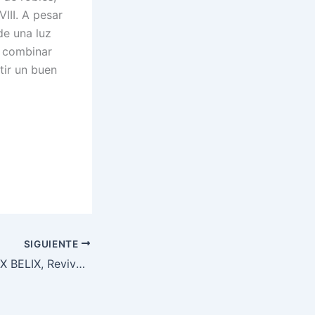
VIII. A pesar
de una luz
a combinar
tir un buen
SIGUIENTE
Recreación CODEX BELIX, Revive la historia… de cine – Salida Locos Por La Réflex, Junio 2025