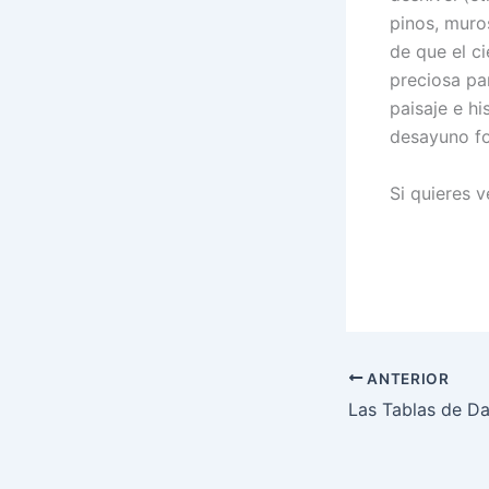
pinos, muros
de que el c
preciosa pa
paisaje e h
desayuno fo
Si quieres v
ANTERIOR