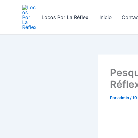
Ir
al
Locos Por La Réflex
Inicio
Conta
contenido
Pesqu
Réfle
Por
admin
/
10