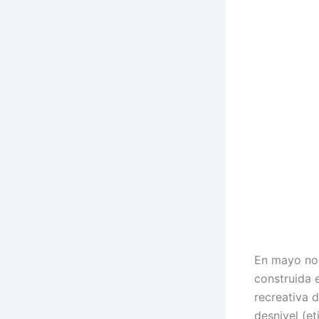
En mayo nos
construida e
recreativa 
desnivel (et