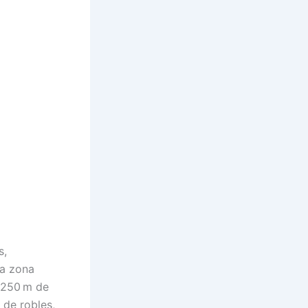
s,
la zona
s 250 m de
 de robles,